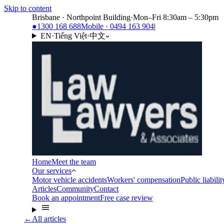
Skip to content
Brisbane · Northpoint Building
·
Mon–Fri 8:30am – 5:30pm
●
1300 168 688
Mobile · 0494 163 904
|
EN
·
Tiếng Việt
·
中文
Home
Meet the team
Our services
Motor vehicle accidents
Workers' compensation
Public liabilit
Articles
Community
Contact
Book an appointment
Free case review
←
All articles