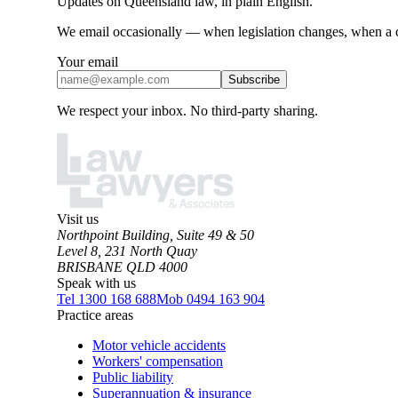
Updates on Queensland law, in plain English.
We email occasionally — when legislation changes, when a ca
Your email
Subscribe
We respect your inbox. No third-party sharing.
Visit us
Northpoint Building, Suite 49 & 50
Level 8, 231 North Quay
BRISBANE QLD 4000
Speak with us
Tel
1300 168 688
Mob
0494 163 904
Practice areas
Motor vehicle accidents
Workers' compensation
Public liability
Superannuation & insurance