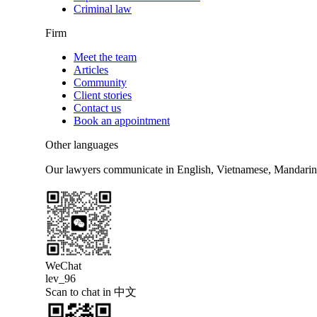
Criminal law
Firm
Meet the team
Articles
Community
Client stories
Contact us
Book an appointment
Other languages
Our lawyers communicate in English, Vietnamese, Mandarin
WeChat
lev_96
Scan to chat in 中文