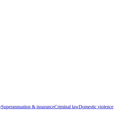
y
Superannuation & insurance
Criminal law
Domestic violence